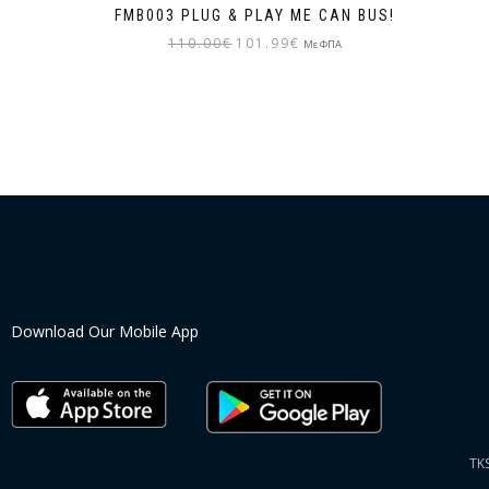
FMB003 PLUG & PLAY ΜΕ CAN BUS!
110.00
€
101.99
€
Με ΦΠΑ
Download Our Mobile App
TK