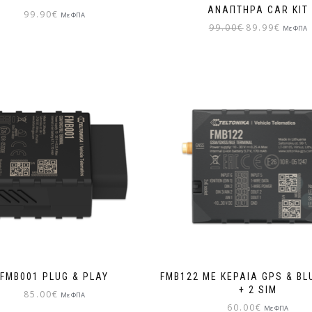
ΑΝΑΠΤΉΡΑ CAR KIT
99.90
€
Με ΦΠΑ
99.00
€
89.99
€
Με ΦΠΑ
FMB001 PLUG & PLAY
FMB122 ΜΕ ΚΕΡΑΊΑ GPS & B
+ 2 SIM
85.00
€
Με ΦΠΑ
60.00
€
Με ΦΠΑ