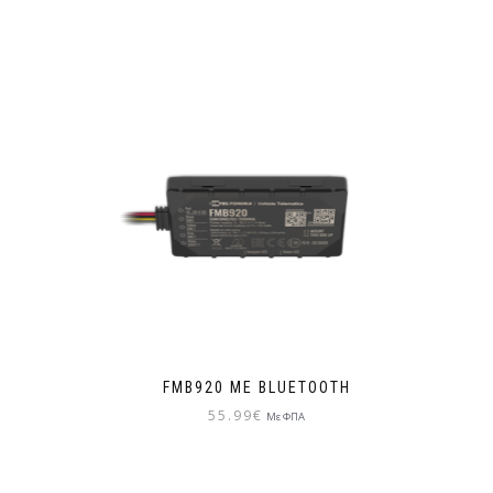
FMB920 ΜΕ BLUETOOTH
55.99
€
Με ΦΠΑ