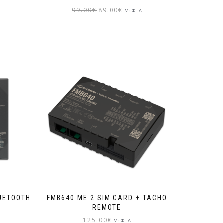
99.00
€
89.00
€
Με ΦΠΑ
LUETOOTH
FMB640 ΜΕ 2 SIM CARD + TACHO
REMOTE
125.00
€
Με ΦΠΑ