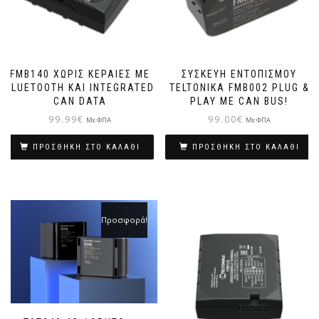
FMB140 ΧΩΡΊΣ ΚΕΡΑΊΕΣ ΜΕ
ΣΥΣΚΕΥΉ ΕΝΤΟΠΙΣΜΟΎ
BLUETOOTH ΚΑΙ INTEGRATED
TELTONIKA FMB002 PLUG &
CAN DATA
PLAY ΜΕ CAN BUS!
99.99
€
99.00
€
Με ΦΠΑ
Με ΦΠΑ
ΠΡΟΣΘΉΚΗ ΣΤΟ ΚΑΛΆΘΙ
ΠΡΟΣΘΉΚΗ ΣΤΟ ΚΑΛΆΘΙ
Προσφορά!