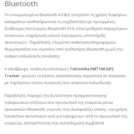
Bluetooth
Το ενσωματωμένο Bluetooth 4.0 BLE επιτρέπει τη χρήση διαφόρων
ασύρματων αισθητήρων και τη συμβατότητα με προηγμένες
διαθέσιμες λειτουργίες Bluetooth V3.0, όπως:ρύθμιση παραμέτρων
συσκευών, ενημέρωση υλικού λογισμικού, υποστήριξη
ακουστικών. Παράλληλα, επιτρέπει ανάκτηση πληροφοριών
θερμοκρασίας και υγρασίας από αισθητήρες Bluetooth χωρίς την
ανάγκη καλωδιακής σύνδεσης.
Η αδιάβροχη συσκευή εντοπισμού
Teltonika FMT100 GPS
Tracker
μειώνει το κόστος εγκατάστασης σημαντικά σε σύγκριση
με παρόμοιου τύπου συσκευές που απαιτούν καλωδίωση.
Παράλληλα, παρέχει την δυνατότητα πραγματοποίησης
τηλεφωνικών κλήσεων στο προσωπικό της εταιρείας μέσω
ακουστικών Bluetooth, γεγονός που διασφαλίζει επίσης την χρήση
handsfree ακουστικών αντί για τηλεφώνων από το προσωπικό της
εταιρείας, αποτρέποντας έτσι ανεπιθύμητα συμβάντα!