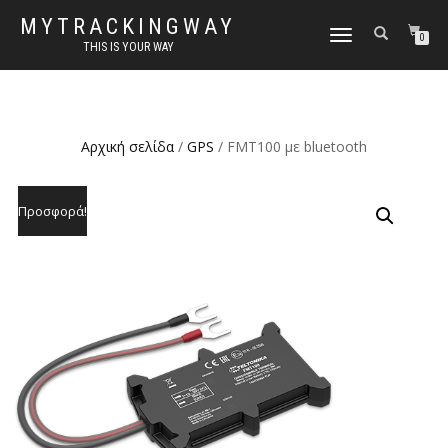
MYTRACKINGWAY
ΕΝΑΛΛΑΓΉ
0
THIS IS YOUR WAY
ΠΛΟΉΓΗΣΗΣ
Αρχική σελίδα
/
GPS
/ FMT100 με bluetooth
Προσφορά!