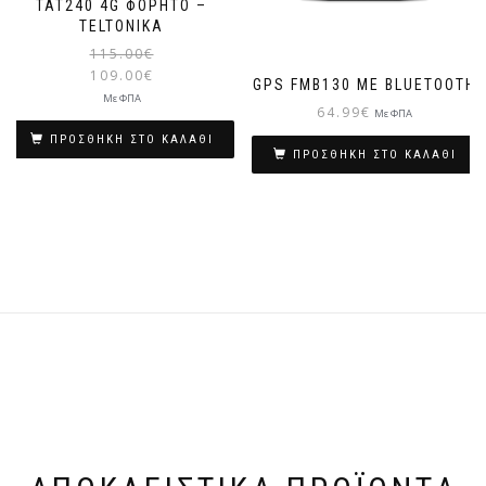
TAT240 4G ΦΟΡΗΤΌ –
TELTONIKA
115.00
€
109.00
€
GPS FMB130 ΜΕ BLUETOOTH
Με ΦΠΑ
64.99
€
Με ΦΠΑ
ΠΡΟΣΘΉΚΗ ΣΤΟ ΚΑΛΆΘΙ
ΠΡΟΣΘΉΚΗ ΣΤΟ ΚΑΛΆΘΙ