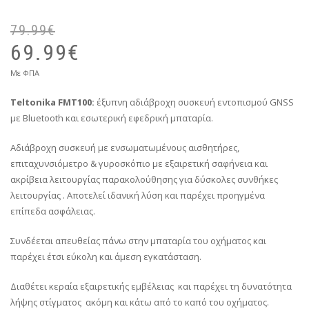
79.99
€
69.99
€
Με ΦΠΑ
Τeltonika FMT100:
έξυπνη αδιάβροχη συσκευή εντοπισμού GNSS
με Bluetooth και εσωτερική εφεδρική μπαταρία.
Αδιάβροχη συσκευή με ενσωματωμένους αισθητήρες,
επιταχυνσιόμετρο & γυροσκόπιο με εξαιρετική σαφήνεια και
ακρίβεια λειτουργίας παρακολούθησης για δύσκολες συνθήκες
λειτουργίας . Αποτελεί ιδανική λύση και παρέχει προηγμένα
επίπεδα ασφάλειας.
Συνδέεται απευθείας πάνω στην μπαταρία του οχήματος και
παρέχει έτσι εύκολη και άμεση εγκατάσταση.
Διαθέτει κεραία εξαιρετικής εμβέλειας και παρέχει τη δυνατότητα
λήψης στίγματος ακόμη και κάτω από το καπό του οχήματος.