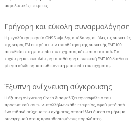
ασφαλιστικές εταιρείες.
Γρήγορη και εύκολη συναρμολόγηση
Η μεγαλύτερη κεραία GNSS υψηλής απόδοσης σε όλες τις συσκευές
της σειράς FM επιτρέπει την τοποθέτηση της συσκευής FMT100
απευθείας στη μπαταρία του οχήματος κάτω από το καπό. Για
ταχύτερη και ευκολότερη τοποθέτηση η συσκευή FMT100 διαθέτει
φίς για σύνδεση κατευθείαν στη μπαταρία του οχήματος.
Έξυπνη ανίχνευση σύγκρουσης
Η έξυπνη ανίχνευση Crash διασφαλίζει την ασφάλεια του
προσωπικού και των υπαλλήλων κάθε εταιρείας, αφού μετά από
ένα πιθανό ατύχημα του οχήματος, αποστέλλει άμεσα το μήνυμα
συναγερμού στους προκαθορισμένους παραλήπτες.