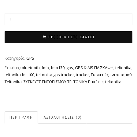
ΠΡΟΣΘΉΚΗ ΣΤΟ ΚΑΛΆΘΙ
Κατηγορία:
GPS
Ετικέτες:
bluetooth
,
fmb
,
fmb130
,
gps
,
GPS & AIS ΓΙΑ ΣΚΑΦΗ
,
teltonika
,
teltonika fmt100
,
teltonika gps tracker
,
tracker
,
Συσκευές εντοπισμού
Teltonika
,
ΣΥΣΚΕΥΕΣ ΕΝΤΟΠΙΣΜΟΥ TELTONIKA Ετικέτες: teltonika
ΠΕΡΙΓΡΑΦΉ
ΑΞΙΟΛΟΓΉΣΕΙΣ (0)