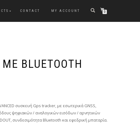
UCTS
CONTACT
MY ACCOUNT
0
 ΜΕ BLUETOOTH
DVANCED συσκευή Gps tracker, με εσωτερικά GNSS,
όδους ψηφιακών / αναλογικών εισόδων / αρνητικών
 DOUT, συνδεσιμότητα Bluetooth και εφεδρική μπαταρία.