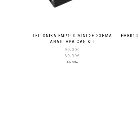
TELTONIKA FMP100 MINI ΣΕ ΣΧΉΜΑ
FMB010
ΑΝΑΠΤΉΡΑ CAR KIT
99.00
€
89.99
€
Με ΦΠΑ