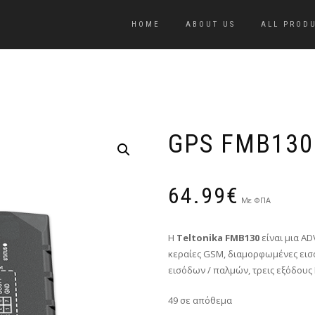
HOME
ABOUT US
ALL PROD
GPS FMB130
64.99
€
Με ΦΠΑ
Η
Teltonika FMB130
είναι μια A
κεραίες GSM, διαμορφωμένες εισ
εισόδων / παλμών, τρεις εξόδους
49 σε απόθεμα