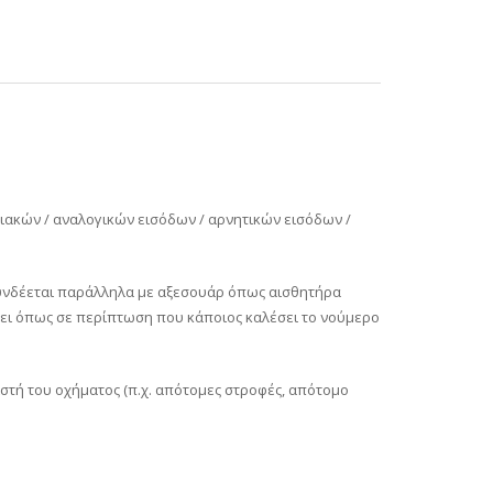
ιακών / αναλογικών εισόδων / αρνητικών εισόδων /
συνδέεται παράλληλα με αξεσουάρ όπως αισθητήρα
πει όπως σε περίπτωση που κάποιος καλέσει το νούμερο
στή του οχήματος (π.χ. απότομες στροφές, απότομο