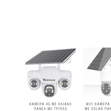
 ΤΡΙΠΛΌ
ΚΆΜΕΡΑ 4G ΜΕ ΗΛΙΑΚΌ
WIFI ΚΆΜΕΡΑ
ΧΑΝΙΣΜΌ
ΠΆΝΕΛ ΜΕ ΤΡΙΠΛΌ
ΜΕ SOLAR ΠΆ