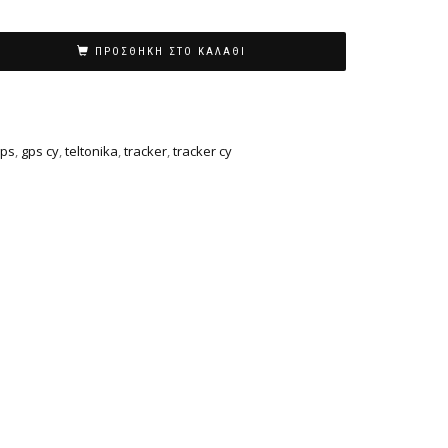
ΠΡΟΣΘΉΚΗ ΣΤΟ ΚΑΛΆΘΙ
gps
,
gps cy
,
teltonika
,
tracker
,
tracker cy