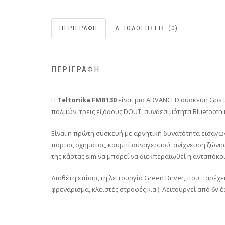
ΠΕΡΙΓΡΑΦΉ
ΑΞΙΟΛΟΓΉΣΕΙΣ (0)
ΠΕΡΙΓΡΑΦΉ
Η
Teltonika FMB130
είναι μια ADVANCED συσκευή Gps t
παλμών, τρεις εξόδους DOUT, συνδεσιμότητα Bluetooth 
Είναι η πρώτη συσκευή με αρνητική δυνατότητα εισαγ
πόρτας οχήματος, κουμπί συναγερμού, ανίχνευση ζώνης 
της κάρτας sim να μπορεί να διεκπεραιωθεί η ανταπόκρ
Διαθέτη επίσης τη λειτουργία Green Driver, που παρέχ
φρενάρισμα, κλειστές στροφές κ.α.). Λειτουργεί από 6v 