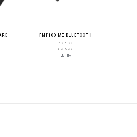
CARD
FMT100 ΜΕ BLUETOOTH
79.99
€
69.99
€
Με ΦΠΑ