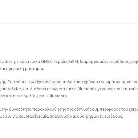
racker, με εσωτερικά GNSS, κεραίες GSM, διαμορφωμένες εισόδους ψηφ
και εφεδρική μπαταρία.
ωγής. Επιτρέπει την εξοικονόμηση πολύτιμου χρόνου ενσωμάτωσης και 
ασφαλείας κ.α. Δ
ιαθέτει ενσωματωμένο Bluetooth, γεγονός που επιτρέ
ιση και η συνομιλία, μέσω
Bluetooth.
ει την δυνατότητα παρακολούθησης της οδηγικής συμπεριφοράς του χειρι
έως 30v DC και διαθέτει μία αναλογική και δύο ψηφιακές εισόδους.